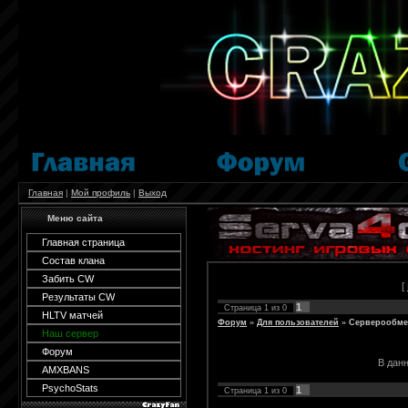
Главная
|
Мой профиль
|
Выход
Меню сайта
Главная страница
Состав клана
Забить CW
[
Результаты CW
1
Страница
1
из
0
HLTV матчей
Форум
»
Для пользователей
»
Серверообме
Наш сервер
Форум
В дан
AMXBANS
PsychoStats
1
Страница
1
из
0