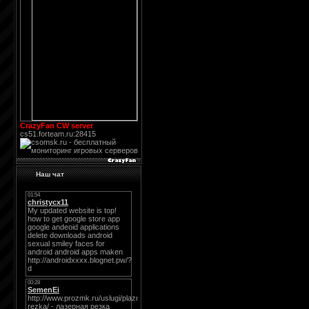
CrazyFan CW server
cs51.forteam.ru:28415
Наш чат